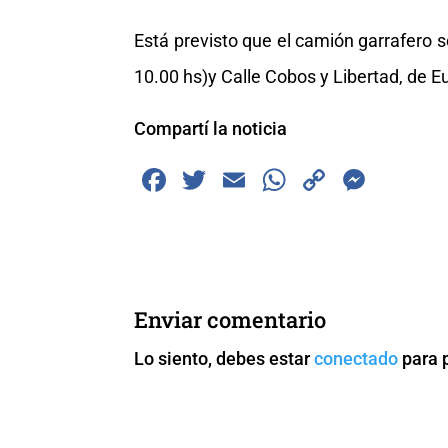
Está previsto que el camión garrafero se
10.00 hs)y Calle Cobos y Libertad, de E
Compartí la noticia
F
T
E
W
C
M
a
wi
m
h
o
e
c
tt
ai
at
p
ss
e
er
l
s
y
e
b
A
Li
n
Enviar comentario
o
p
n
g
Lo siento, debes estar
conectado
para 
o
p
k
er
k