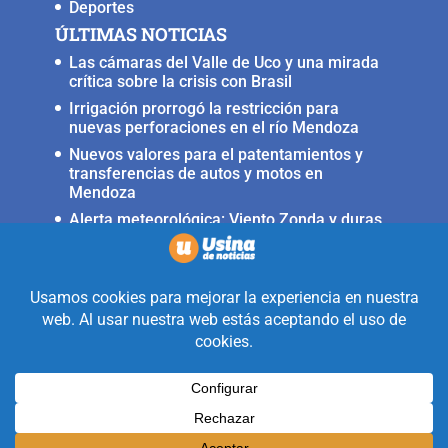
Deportes
ÚLTIMAS NOTICIAS
Las cámaras del Valle de Uco y una mirada
crítica sobre la crisis con Brasil
Irrigación prorrogó la restricción para
nuevas perforaciones en el río Mendoza
Nuevos valores para el patentamientos y
transferencias de autos y motos en
Mendoza
Alerta meteorológica: Viento Zonda y duras
condiciones en alta montaña
Fuerte terremoto muy cerca del Valle de
Uco, ocurrió anoche
Realizado con la mirada equidistante de
alguien a quién solo le interesa
informar que ocurre en Valle de Uco.
Diseñado y Desarrollado por
Legion Design