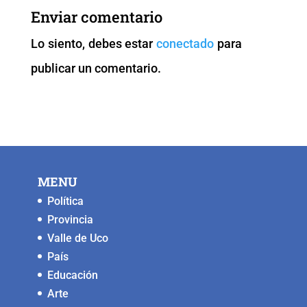
b
A
Li
n
Enviar comentario
o
p
n
g
Lo siento, debes estar
conectado
para
o
p
k
er
publicar un comentario.
k
MENU
Política
Provincia
Valle de Uco
País
Educación
Arte