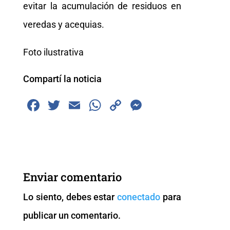
evitar la acumulación de residuos en
veredas y acequias.
Foto ilustrativa
Compartí la noticia
F
T
E
W
C
M
a
wi
m
h
o
e
c
tt
ai
at
p
ss
e
er
l
s
y
e
b
A
Li
n
Enviar comentario
o
p
n
g
Lo siento, debes estar
conectado
para
o
p
k
er
publicar un comentario.
k