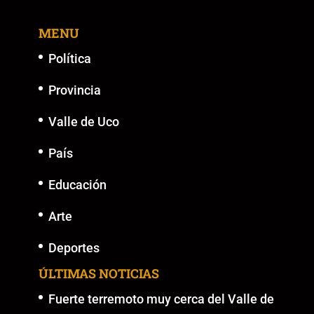
o
p
n
g
MENU
o
p
k
er
k
Política
Provincia
Valle de Uco
País
Educación
Arte
Deportes
ÚLTIMAS NOTICIAS
Fuerte terremoto muy cerca del Valle de