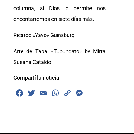
columna, si Dios lo permite nos
encontarremos en siete días más.
Ricardo «Yayo» Guinsburg
Arte de Tapa: «Tupungato» by Mirta
Susana Cataldo
Compartí la noticia
F
T
E
W
C
M
a
wi
m
h
o
e
c
tt
ai
at
p
ss
e
er
l
s
y
e
b
A
Li
n