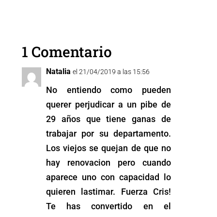
a
wi
m
h
o
e
c
tt
ai
at
p
ss
e
er
l
s
y
e
1 Comentario
b
A
Li
n
o
p
n
g
Natalia
el 21/04/2019 a las 15:56
o
p
k
er
No entiendo como pueden
k
querer perjudicar a un pibe de
29 años que tiene ganas de
trabajar por su departamento.
Los viejos se quejan de que no
hay renovacion pero cuando
aparece uno con capacidad lo
quieren lastimar. Fuerza Cris!
Te has convertido en el