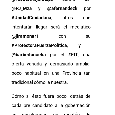
@PJ_Mza
y
@afernandezk
por
#UnidadCiudadana
; otros que
intentarán llegar será el mediático
@jlramonar1
con su
#ProtectoraFuerzaPolítica
, y
@barbeitonoelia
por el
#FIT
; una
oferta variada y demasiado amplia,
poco habitual en una Provincia tan
tradicional cómo la nuestra.
Cómo si ésto fuera poco, detrás de
cada pre candidato a la gobernación
se encolumnan un montón de