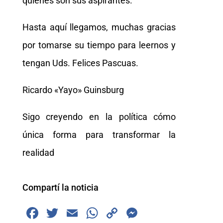
quienes son sus aspirantes.
Hasta aquí llegamos, muchas gracias
por tomarse su tiempo para leernos y
tengan Uds. Felices Pascuas.
Ricardo «Yayo» Guinsburg
Sigo creyendo en la política cómo
única forma para transformar la
realidad
Compartí la noticia
F
T
E
W
C
M