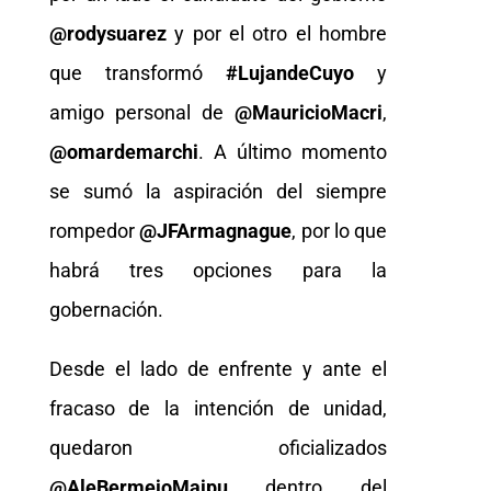
@rodysuarez
y por el otro el hombre
que transformó
#LujandeCuyo
y
amigo personal de
@MauricioMacri
,
@omardemarchi
. A último momento
se sumó la aspiración del siempre
rompedor
@JFArmagnague
, por lo que
habrá tres opciones para la
gobernación.
Desde el lado de enfrente y ante el
fracaso de la intención de unidad,
quedaron oficializados
@AleBermejoMaipu
dentro del