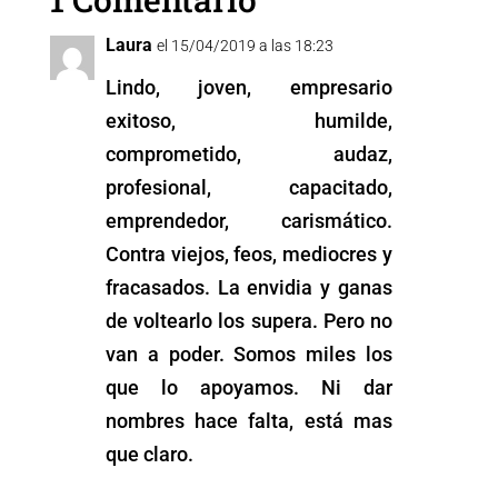
b
A
Li
n
o
p
n
g
Laura
el 15/04/2019 a las 18:23
o
p
k
er
Lindo, joven, empresario
k
exitoso, humilde,
comprometido, audaz,
profesional, capacitado,
emprendedor, carismático.
Contra viejos, feos, mediocres y
fracasados. La envidia y ganas
de voltearlo los supera. Pero no
van a poder. Somos miles los
que lo apoyamos. Ni dar
nombres hace falta, está mas
que claro.