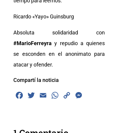
tiempo para leernos.
Ricardo «Yayo» Guinsburg
Absoluta solidaridad con
#MarioFerreyra
y repudio a quienes
se esconden en el anonimato para
atacar y ofender.
Compartí la noticia
F
T
E
W
C
M
a
wi
m
h
o
e
c
tt
ai
at
p
ss
e
er
l
s
y
e
1 Comentario