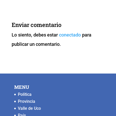
c
tt
ai
at
p
ss
e
er
l
s
y
e
b
A
Li
n
Enviar comentario
o
p
n
g
Lo siento, debes estar
conectado
para
o
p
k
er
publicar un comentario.
k
MENU
Política
Provincia
Valle de Uco
País