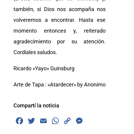
también, si Dios nos acompaña nos
volveremos a encontrar. Hasta ese
momento entonces y, reiterado
agradecimiento por su atención.
Cordiales saludos.
Ricardo «Yayo» Guinsburg
Arte de Tapa : «Atardecer» by Anonimo
Compartí la noticia
F
T
E
W
C
M
a
wi
m
h
o
e