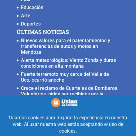
Educación
Arte
Deportes
ÚLTIMAS NOTICIAS
Nuevos valores para el patentamientos y
transferencias de autos y motos en
Mendoza
Alerta meteorológica: Viento Zonda y duras
condiciones en alta montaña
Fuerte terremoto muy cerca del Valle de
Uco, ocurrió anoche
Crece el reclamo de Cuarteles de Bomberos
Voluntarios, piden ser recibidos por la
ministra Rus
Llega a San Carlos la Copa Internacional
«Pasión sin fronteras»
Realizado con la mirada equidistante de
alguien a quién solo le interesa
informar que ocurre en Valle de Uco.