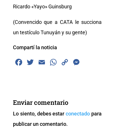
Ricardo «Yayo» Guinsburg
(Convencido que a CATA le succiona
un testículo Tunuyán y su gente)
Compartí la noticia
F
T
E
W
C
M
a
wi
m
h
o
e
c
tt
ai
at
p
ss
e
er
l
s
y
e
b
A
Li
n
Enviar comentario
o
p
n
g
Lo siento, debes estar
conectado
para
o
p
k
er
publicar un comentario.
k