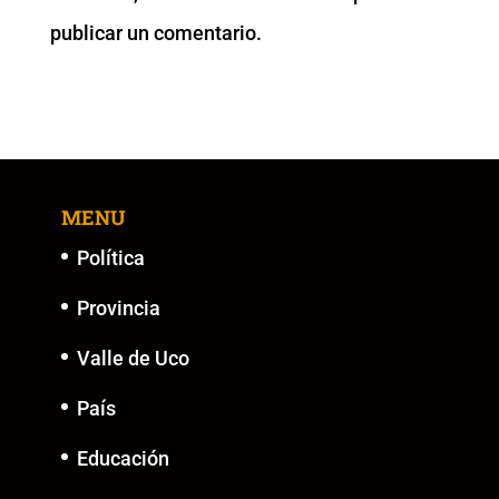
o
p
k
er
publicar un comentario.
k
MENU
Política
Provincia
Valle de Uco
País
Educación