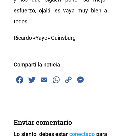
esfuerzo, ojalá les vaya muy bien a
todos.
Ricardo «Yayo» Guinsburg
Compartí la noticia
F
T
E
W
C
M
a
wi
m
h
o
e
c
tt
ai
at
p
ss
e
er
l
s
y
e
b
A
Li
n
Enviar comentario
o
p
n
g
Lo siento, debes estar
conectado
para