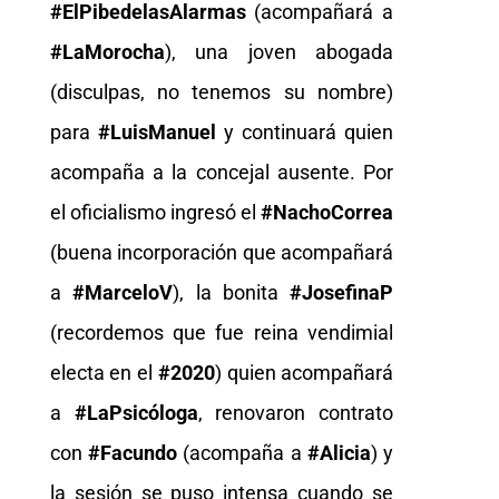
#ElPibedelasAlarmas
(acompañará a
#LaMorocha
), una joven abogada
(disculpas, no tenemos su nombre)
para
#LuisManuel
y continuará quien
acompaña a la concejal ausente. Por
el oficialismo ingresó el
#NachoCorrea
(buena incorporación que acompañará
a
#MarceloV
), la bonita
#JosefinaP
(recordemos que fue reina vendimial
electa en el
#2020
) quien acompañará
a
#LaPsicóloga
, renovaron contrato
con
#Facundo
(acompaña a
#Alicia
) y
la sesión se puso intensa cuando se