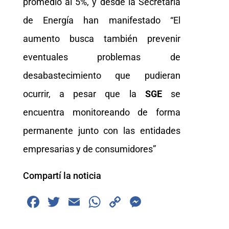
promedio al 5%, y desde la Secretaría
de Energía han manifestado “El
aumento busca también prevenir
eventuales problemas de
desabastecimiento que pudieran
ocurrir, a pesar que la
SGE
se
encuentra monitoreando de forma
permanente junto con las entidades
empresarias y de consumidores”
Compartí la noticia
F
T
E
W
C
M
a
wi
m
h
o
e