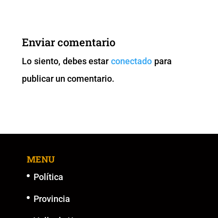
c
tt
ai
at
p
ss
e
er
l
s
y
e
b
A
Li
n
Enviar comentario
o
p
n
g
Lo siento, debes estar
conectado
para
o
p
k
er
publicar un comentario.
k
MENU
Política
Provincia