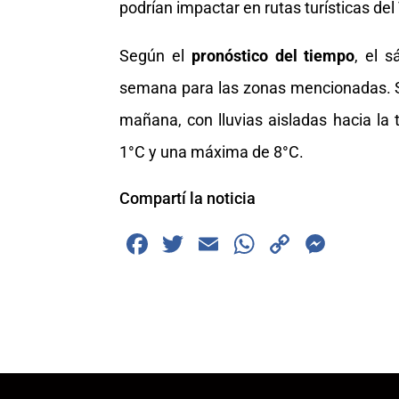
podrían impactar en rutas turísticas del
Según el
pronóstico del tiempo
, el 
semana para las zonas mencionadas. S
mañana, con lluvias aisladas hacia la
1°C y una máxima de 8°C.
Compartí la noticia
F
T
E
W
C
M
a
wi
m
h
o
e
c
tt
ai
at
p
ss
e
er
l
s
y
e
b
A
Li
n
o
p
n
g