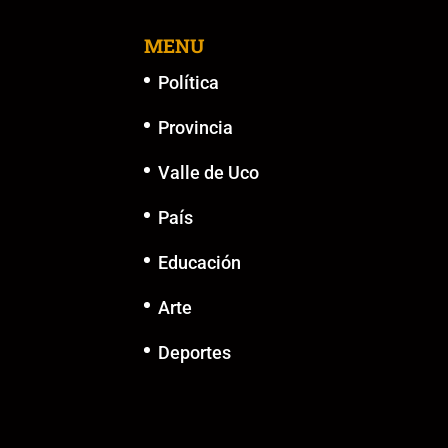
o
p
k
er
k
MENU
Política
Provincia
Valle de Uco
País
Educación
Arte
Deportes