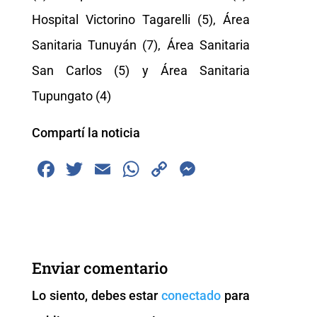
Hospital Victorino Tagarelli (5), Área
Sanitaria Tunuyán (7), Área Sanitaria
San Carlos (5) y Área Sanitaria
Tupungato (4)
Compartí la noticia
F
T
E
W
C
M
a
wi
m
h
o
e
c
tt
ai
at
p
ss
e
er
l
s
y
e
b
A
Li
n
Enviar comentario
o
p
n
g
Lo siento, debes estar
conectado
para
o
p
k
er