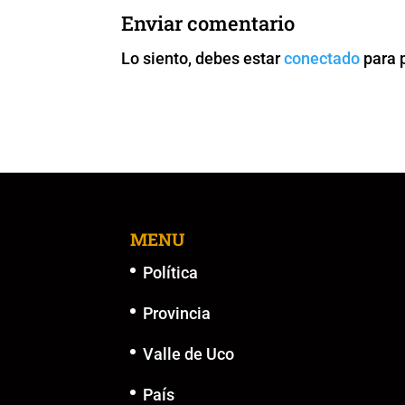
b
A
Li
n
Enviar comentario
o
p
n
g
Lo siento, debes estar
conectado
para 
o
p
k
er
k
MENU
Política
Provincia
Valle de Uco
País