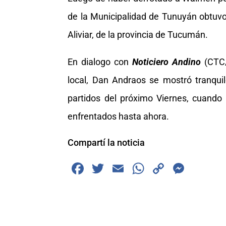
de la Municipalidad de Tunuyán obtuvo 
Aliviar, de la provincia de Tucumán.
En dialogo con
Noticiero Andino
(CTC/
local, Dan Andraos se mostró tranqui
partidos del próximo Viernes, cuando c
enfrentados hasta ahora.
Compartí la noticia
F
T
E
W
C
M
a
wi
m
h
o
e
c
tt
ai
at
p
ss
e
er
l
s
y
e