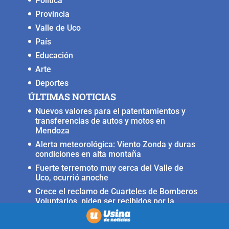
Política
k
Provincia
Valle de Uco
País
Educación
Arte
Deportes
ÚLTIMAS NOTICIAS
Nuevos valores para el patentamientos y
transferencias de autos y motos en
Mendoza
Alerta meteorológica: Viento Zonda y duras
condiciones en alta montaña
Fuerte terremoto muy cerca del Valle de
Uco, ocurrió anoche
Crece el reclamo de Cuarteles de Bomberos
Voluntarios, piden ser recibidos por la
ministra Rus
Llega a San Carlos la Copa Internacional