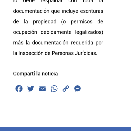
lo debe respaldar con toda la
documentación que incluye escrituras
de la propiedad (o permisos de
ocupación debidamente legalizados)
más la documentación requerida por
la Inspección de Personas Jurídicas.
Compartí la noticia
F
T
E
W
C
M
a
wi
m
h
o
e
c
tt
ai
at
p
ss
e
er
l
s
y
e
b
A
Li
n