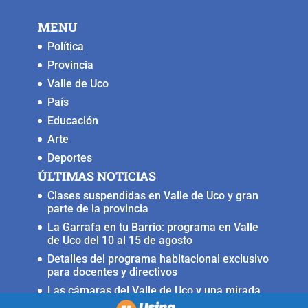
o
p
n
g
MENU
o
p
k
er
Política
k
Provincia
Valle de Uco
País
Educación
Arte
Deportes
ÚLTIMAS NOTICIAS
Clases suspendidas en Valle de Uco y gran
parte de la provincia
La Garrafa en tu Barrio: programa en Valle
de Uco del 10 al 15 de agosto
Detalles del programa habitacional exclusivo
para docentes y directivos
Las cámaras del Valle de Uco y una mirada
crítica sobre la crisis con Brasil