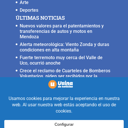
Arte
Deportes
ÚLTIMAS NOTICIAS
Nuevos valores para el patentamientos y
transferencias de autos y motos en
Mendoza
Alerta meteorológica: Viento Zonda y duras
condiciones en alta montaña
Fuerte terremoto muy cerca del Valle de
Uco, ocurrió anoche
Crece el reclamo de Cuarteles de Bomberos
Voluntarios, piden ser recibidos por la
ministra Rus
Llega a San Carlos la Copa Internacional
«Pasión sin fronteras»
Realizado con la mirada equidistante de
alguien a quién solo le interesa
informar que ocurre en Valle de Uco.