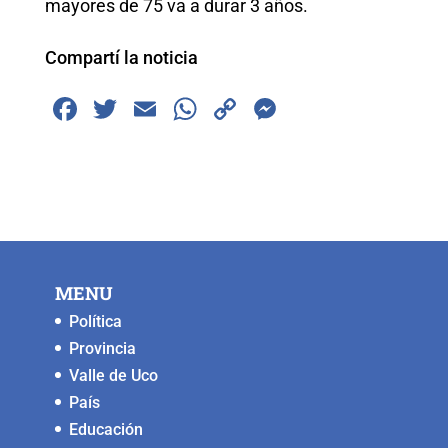
mayores de 75 va a durar 3 años.
Compartí la noticia
F
T
E
W
C
M
a
wi
m
h
o
e
c
tt
ai
at
p
ss
e
er
l
s
y
e
b
A
Li
n
o
p
n
g
MENU
o
p
k
er
Política
k
Provincia
Valle de Uco
País
Educación