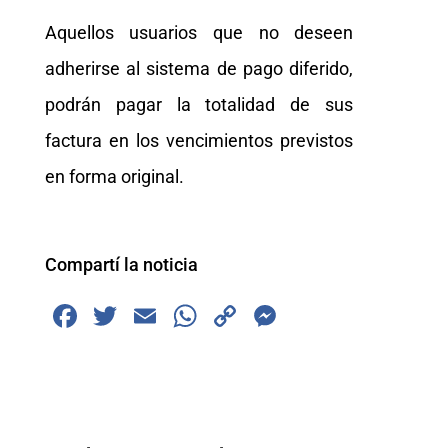
Aquellos usuarios que no deseen
adherirse al sistema de pago diferido,
podrán pagar la totalidad de sus
factura en los vencimientos previstos
en forma original.
Compartí la noticia
F
T
E
W
C
M
a
wi
m
h
o
e
c
tt
ai
at
p
ss
e
er
l
s
y
e
b
A
Li
n