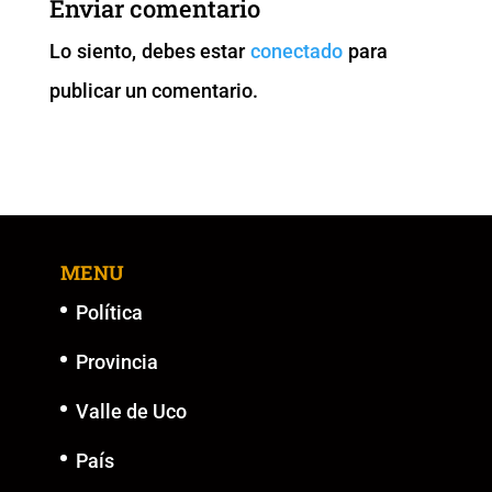
Enviar comentario
o
p
n
g
Lo siento, debes estar
conectado
para
o
p
k
er
publicar un comentario.
k
MENU
Política
Provincia
Valle de Uco
País