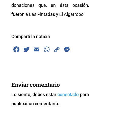
donaciones que, en ésta ocasión,
fueron a Las Pintadas y El Algarrobo.
Compartí la noticia
F
T
E
W
C
M
a
wi
m
h
o
e
c
tt
ai
at
p
ss
e
er
l
s
y
e
b
A
Li
n
Enviar comentario
o
p
n
g
Lo siento, debes estar
conectado
para
o
p
k
er
publicar un comentario.
k