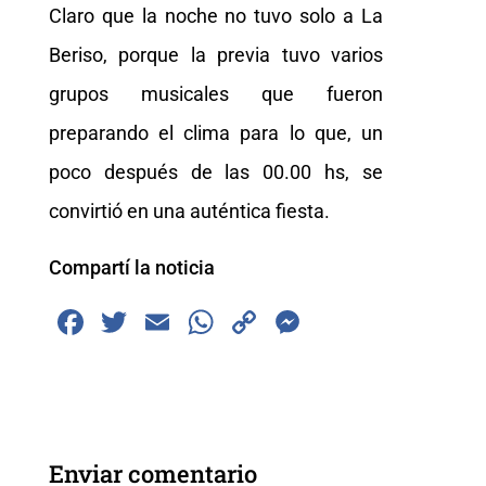
Claro que la noche no tuvo solo a La
Beriso, porque la previa tuvo varios
grupos musicales que fueron
preparando el clima para lo que, un
poco después de las 00.00 hs, se
convirtió en una auténtica fiesta.
Compartí la noticia
F
T
E
W
C
M
a
wi
m
h
o
e
c
tt
ai
at
p
ss
e
er
l
s
y
e
b
A
Li
n
Enviar comentario