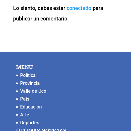
o
p
n
g
Lo siento, debes estar
conectado
para
o
p
k
er
publicar un comentario.
k
MENU
Política
Provincia
Valle de Uco
País
Educación
Arte
Deportes
ÚLTIMAS NOTICIAS