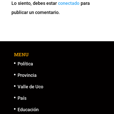
Lo siento, debes estar
conectado
para
o
p
k
er
publicar un comentario.
k
MENU
Política
Provincia
Valle de Uco
País
Educación