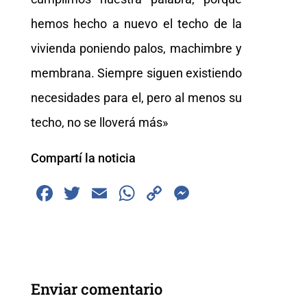
hemos hecho a nuevo el techo de la
vivienda poniendo palos, machimbre y
membrana. Siempre siguen existiendo
necesidades para el, pero al menos su
techo, no se lloverá más»
Compartí la noticia
F
T
E
W
C
M
a
wi
m
h
o
e
c
tt
ai
at
p
ss
e
er
l
s
y
e
b
A
Li
n
Enviar comentario
o
p
n
g