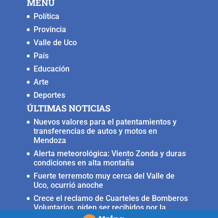
MENU
o
p
k
er
Política
k
Provincia
Valle de Uco
País
Educación
Arte
Deportes
ÚLTIMAS NOTICIAS
Nuevos valores para el patentamientos y
transferencias de autos y motos en
Mendoza
Alerta meteorológica: Viento Zonda y duras
condiciones en alta montaña
Fuerte terremoto muy cerca del Valle de
Uco, ocurrió anoche
Crece el reclamo de Cuarteles de Bomberos
Voluntarios, piden ser recibidos por la
ministra Rus