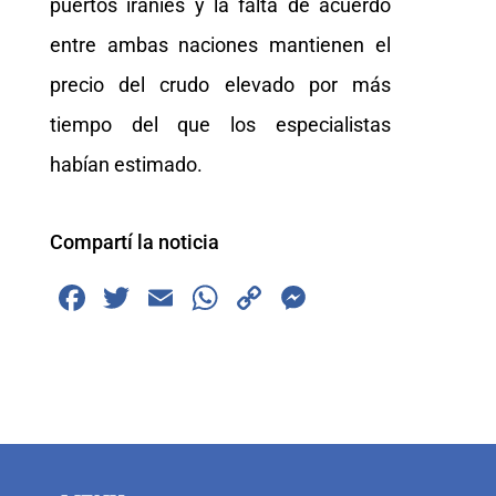
puertos iraníes y la falta de acuerdo
entre ambas naciones mantienen el
precio del crudo elevado por más
tiempo del que los especialistas
habían estimado.
Compartí la noticia
F
T
E
W
C
M
a
wi
m
h
o
e
c
tt
ai
at
p
ss
e
er
l
s
y
e
b
A
Li
n
o
p
n
g