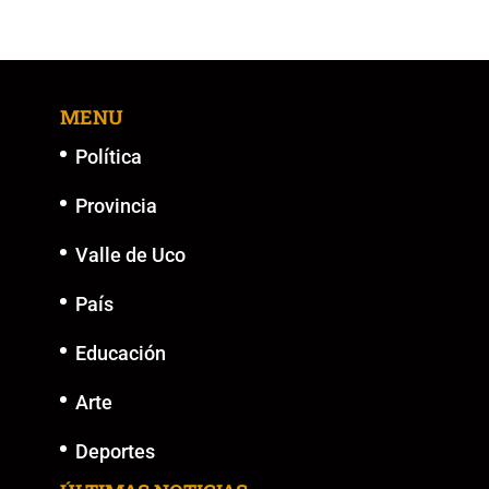
e
er
l
s
y
e
b
A
Li
n
o
p
n
g
MENU
o
p
k
er
k
Política
Provincia
Valle de Uco
País
Educación
Arte
Deportes