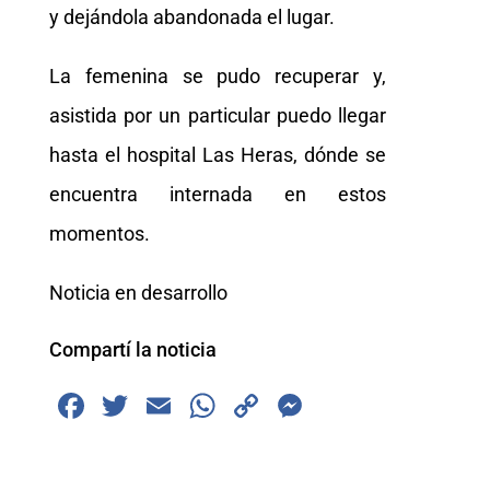
y dejándola abandonada el lugar.
La femenina se pudo recuperar y,
asistida por un particular puedo llegar
hasta el hospital Las Heras, dónde se
encuentra internada en estos
momentos.
Noticia en desarrollo
Compartí la noticia
F
T
E
W
C
M
a
wi
m
h
o
e
c
tt
ai
at
p
ss