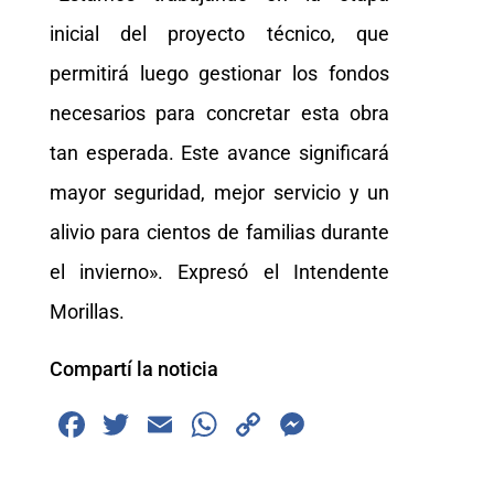
inicial del proyecto técnico, que
permitirá luego gestionar los fondos
necesarios para concretar esta obra
tan esperada. Este avance significará
mayor seguridad, mejor servicio y un
alivio para cientos de familias durante
el invierno». Expresó el Intendente
Morillas.
Compartí la noticia
F
T
E
W
C
M
a
wi
m
h
o
e