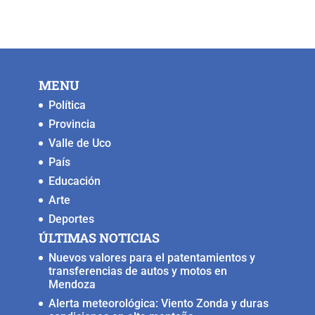
c
tt
ai
at
p
ss
e
er
l
s
y
e
b
A
Li
n
o
p
n
g
MENU
o
p
k
er
Política
k
Provincia
Valle de Uco
País
Educación
Arte
Deportes
ÚLTIMAS NOTICIAS
Nuevos valores para el patentamientos y
transferencias de autos y motos en
Mendoza
Alerta meteorológica: Viento Zonda y duras