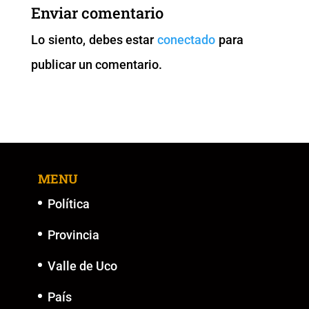
b
A
Li
n
Enviar comentario
o
p
n
g
Lo siento, debes estar
conectado
para
o
p
k
er
publicar un comentario.
k
MENU
Política
Provincia
Valle de Uco
País