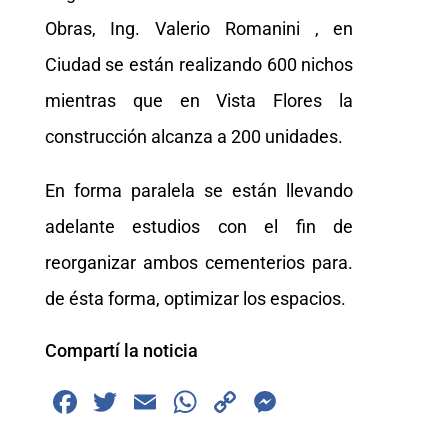
Obras, Ing. Valerio Romanini , en
Ciudad se están realizando 600 nichos
mientras que en Vista Flores la
construcción alcanza a 200 unidades.
En forma paralela se están llevando
adelante estudios con el fin de
reorganizar ambos cementerios para.
de ésta forma, optimizar los espacios.
Compartí la noticia
F
T
E
W
C
M
a
wi
m
h
o
e