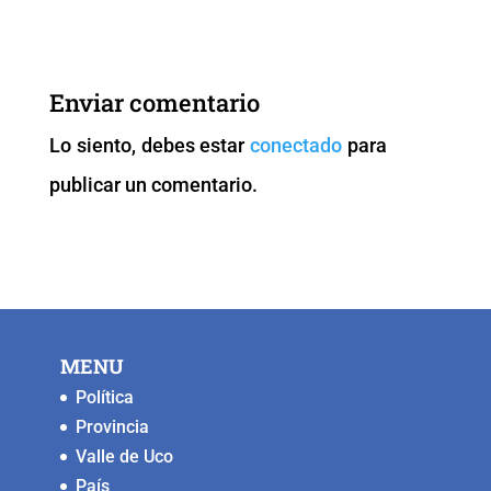
c
tt
ai
at
p
ss
e
er
l
s
y
e
b
A
Li
n
Enviar comentario
o
p
n
g
Lo siento, debes estar
conectado
para
o
p
k
er
publicar un comentario.
k
MENU
Política
Provincia
Valle de Uco
País