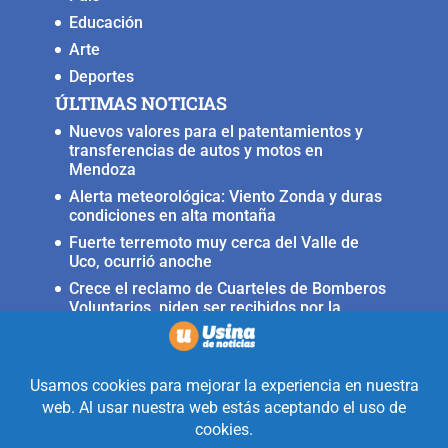
Educación
Arte
Deportes
ÚLTIMAS NOTICIAS
Nuevos valores para el patentamientos y
transferencias de autos y motos en
Mendoza
Alerta meteorológica: Viento Zonda y duras
condiciones en alta montaña
Fuerte terremoto muy cerca del Valle de
Uco, ocurrió anoche
Crece el reclamo de Cuarteles de Bomberos
Voluntarios, piden ser recibidos por la
ministra Rus
Llega a San Carlos la Copa Internacional
«Pasión sin fronteras»
Realizado con la mirada equidistante de
alguien a quién solo le interesa
informar que ocurre en Valle de Uco.