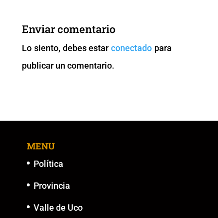
e
er
l
s
y
e
b
A
Li
n
Enviar comentario
o
p
n
g
Lo siento, debes estar
conectado
para
o
p
k
er
publicar un comentario.
k
MENU
Política
Provincia
Valle de Uco