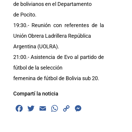
de bolivianos en el Departamento
de Pocito.
19:30.- Reunión con referentes de la
Unión Obrera Ladrillera República
Argentina (UOLRA).
21:00.- Asistencia de Evo al partido de
fútbol de la selección
femenina de fútbol de Bolivia sub 20.
Compartí la noticia
F
T
E
W
C
M
a
wi
m
h
o
e
c
tt
ai
at
p
ss