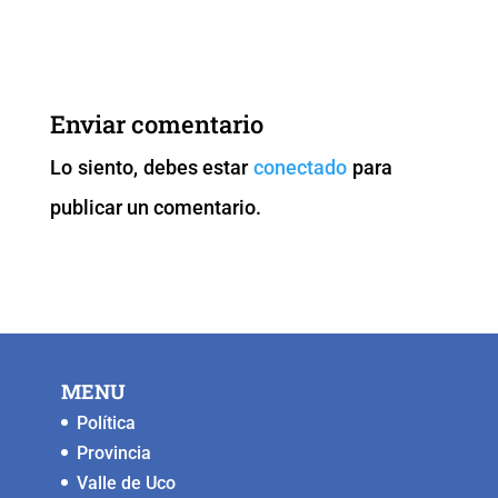
a
wi
m
h
o
e
c
tt
ai
at
p
ss
e
er
l
s
y
e
b
A
Li
n
Enviar comentario
o
p
n
g
Lo siento, debes estar
conectado
para
o
p
k
er
publicar un comentario.
k
MENU
Política
Provincia
Valle de Uco