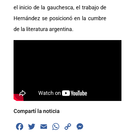
el inicio de la gauchesca, el trabajo de
Hernández se posicionó en la cumbre
de la literatura argentina.
Compartí la noticia
F
T
E
W
C
M