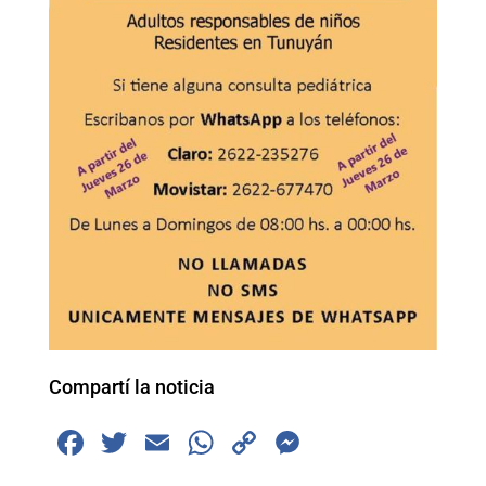
Compartí la noticia
F
T
E
W
C
M
a
wi
m
h
o
e