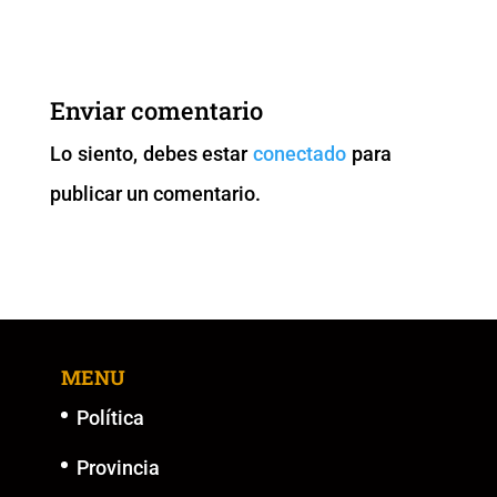
c
tt
ai
at
p
ss
e
er
l
s
y
e
b
A
Li
n
Enviar comentario
o
p
n
g
Lo siento, debes estar
conectado
para
o
p
k
er
publicar un comentario.
k
MENU
Política
Provincia