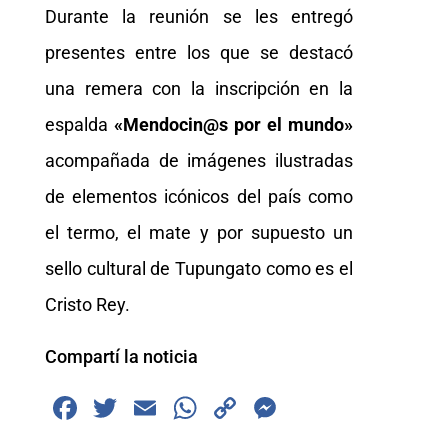
Durante la reunión se les entregó
presentes entre los que se destacó
una remera con la inscripción en la
espalda
«Mendocin@s por el mundo»
acompañada de imágenes ilustradas
de elementos icónicos del país como
el termo, el mate y por supuesto un
sello cultural de Tupungato como es el
Cristo Rey.
Compartí la noticia
F
T
E
W
C
M
a
wi
m
h
o
e