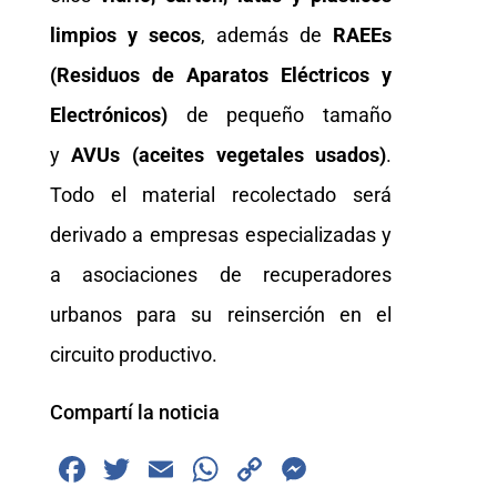
limpios y secos
, además de
RAEEs
(Residuos de Aparatos Eléctricos y
Electrónicos)
de pequeño tamaño
y
AVUs (aceites vegetales usados)
.
Todo el material recolectado será
derivado a empresas especializadas y
a asociaciones de recuperadores
urbanos para su reinserción en el
circuito productivo.
Compartí la noticia
F
T
E
W
C
M