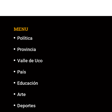
e
er
l
s
y
e
b
A
Li
n
o
p
n
g
MENU
o
p
k
er
k
Política
Provincia
Valle de Uco
País
Educación
Arte
Deportes