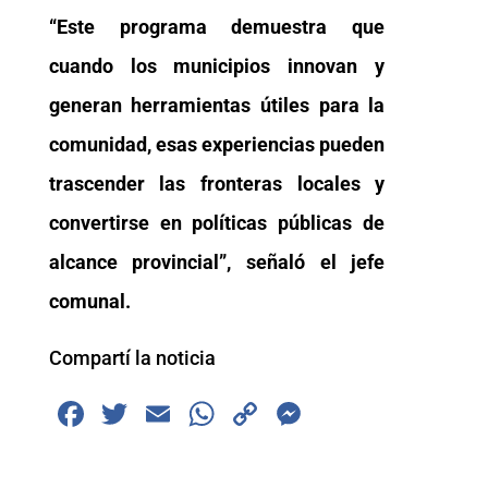
“Este programa demuestra que
cuando los municipios innovan y
generan herramientas útiles para la
comunidad, esas experiencias pueden
trascender las fronteras locales y
convertirse en políticas públicas de
alcance provincial”, señaló el jefe
comunal.
Compartí la noticia
F
T
E
W
C
M
a
wi
m
h
o
e
c
tt
ai
at
p
ss