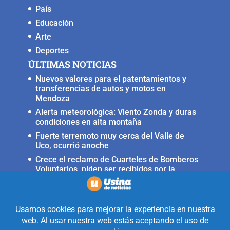
País
Educación
Arte
Deportes
ÚLTIMAS NOTICIAS
Nuevos valores para el patentamientos y
transferencias de autos y motos en
Mendoza
Alerta meteorológica: Viento Zonda y duras
condiciones en alta montaña
Fuerte terremoto muy cerca del Valle de
Uco, ocurrió anoche
Crece el reclamo de Cuarteles de Bomberos
Voluntarios, piden ser recibidos por la
ministra Rus
Llega a San Carlos la Copa Internacional
«Pasión sin fronteras»
Realizado con la mirada equidistante de
alguien a quién solo le interesa