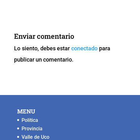
a
wi
m
h
o
e
c
tt
ai
at
p
ss
e
er
l
s
y
e
b
A
Li
n
Enviar comentario
o
p
n
g
Lo siento, debes estar
conectado
para
o
p
k
er
publicar un comentario.
k
MENU
Política
Provincia
Valle de Uco