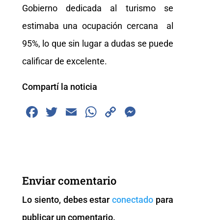
Gobierno dedicada al turismo se
estimaba una ocupación cercana al
95%, lo que sin lugar a dudas se puede
calificar de excelente.
Compartí la noticia
F
T
E
W
C
M
a
wi
m
h
o
e
c
tt
ai
at
p
ss
e
er
l
s
y
e
b
A
Li
n
Enviar comentario
o
p
n
g
Lo siento, debes estar
conectado
para
o
p
k
er
publicar un comentario.