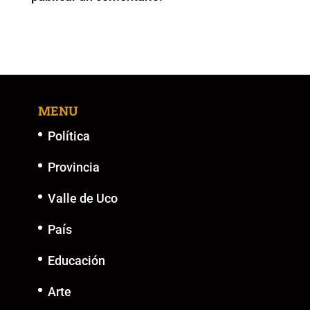
k
MENU
Política
Provincia
Valle de Uco
País
Educación
Arte