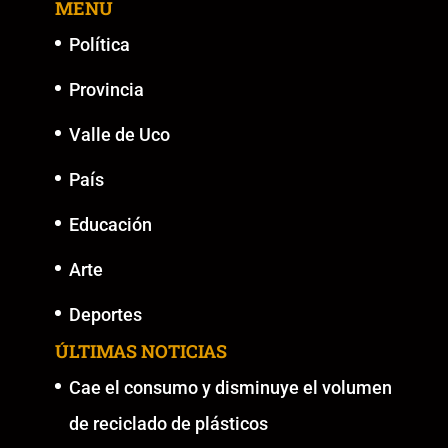
MENU
o
p
k
er
k
Política
Provincia
Valle de Uco
País
Educación
Arte
Deportes
ÚLTIMAS NOTICIAS
Cae el consumo y disminuye el volumen
de reciclado de plásticos