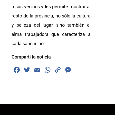
a sus vecinos y les permite mostrar al
resto de la provincia, no sólo la cultura
y belleza del lugar, sino también el
alma trabajadora que caracteriza a
cada sancarlino.
Compartí la noticia
F
T
E
W
C
M
a
wi
m
h
o
e
c
tt
ai
at
p
ss
e
er
l
s
y
e
b
A
Li
n
o
p
n
g