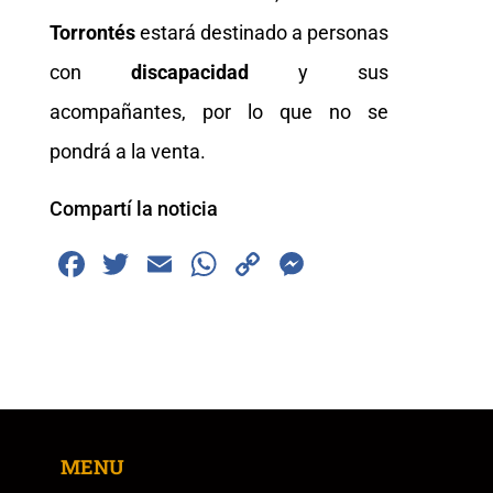
Torrontés
estará destinado a personas
con
discapacidad
y sus
acompañantes, por lo que no se
pondrá a la venta.
Compartí la noticia
F
T
E
W
C
M
a
wi
m
h
o
e
c
tt
ai
at
p
ss
e
er
l
s
y
e
b
A
Li
n
o
p
n
g
MENU
o
p
k
er