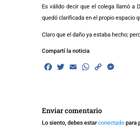
Es válido decir que el colega llamó a D
quedó clarificada en el propio espacio 
Claro que el daño ya estaba hecho; pero 
Compartí la noticia
F
T
E
W
C
M
a
wi
m
h
o
e
c
tt
ai
at
p
ss
e
er
l
s
y
e
b
A
Li
n
Enviar comentario
o
p
n
g
Lo siento, debes estar
conectado
para 
o
p
k
er
k