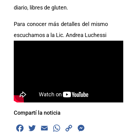
diario, libres de gluten.
Para conocer más detalles del mismo
escuchamos a la Lic. Andrea Luchessi
Compartí la noticia
F
T
E
W
C
M