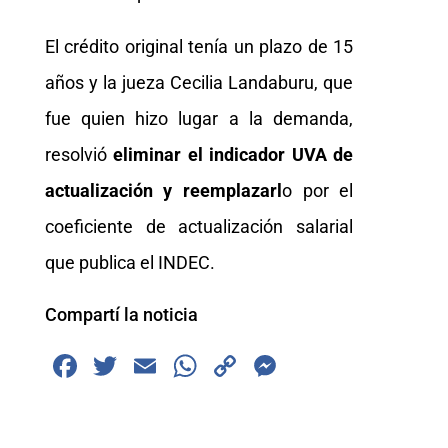
El crédito original tenía un plazo de 15
años y la jueza Cecilia Landaburu, que
fue quien hizo lugar a la demanda,
resolvió
eliminar el indicador UVA de
actualización y reemplazarl
o por el
coeficiente de actualización salarial
que publica el INDEC.
Compartí la noticia
F
T
E
W
C
M
a
wi
m
h
o
e
c
tt
ai
at
p
ss