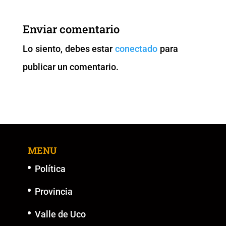
e
er
l
s
y
e
b
A
Li
n
Enviar comentario
o
p
n
g
Lo siento, debes estar
conectado
para
o
p
k
er
publicar un comentario.
k
MENU
Política
Provincia
Valle de Uco