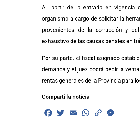
A partir de la entrada en vigencia de
organismo a cargo de solicitar la herr
provenientes de la corrupción y del
exhaustivo de las causas penales en trá
Por su parte, el fiscal asignado establ
demanda y el juez podrá pedir la venta
rentas generales de la Provincia para l
Compartí la noticia
F
T
E
W
C
M
a
wi
m
h
o
e
c
tt
ai
at
p
ss