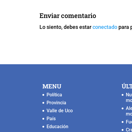
e
er
l
s
y
e
b
A
Li
n
Enviar comentario
o
p
n
g
Lo siento, debes estar
conectado
para 
o
p
k
er
k
MENU
ÚL
Política
Nu
mo
Provincia
Al
Valle de Uco
mo
País
Fu
Educación
Cr