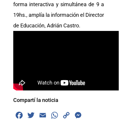
forma interactiva y simultánea de 9 a
19hs., amplía la información el Director
de Educación, Adrián Castro.
Compartí la noticia
F
T
E
W
C
M
a
wi
m
h
o
e