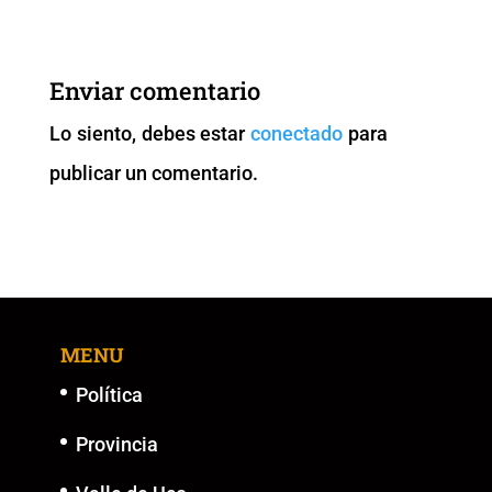
c
tt
ai
at
p
ss
e
er
l
s
y
e
b
A
Li
n
Enviar comentario
o
p
n
g
Lo siento, debes estar
conectado
para
o
p
k
er
publicar un comentario.
k
MENU
Política
Provincia