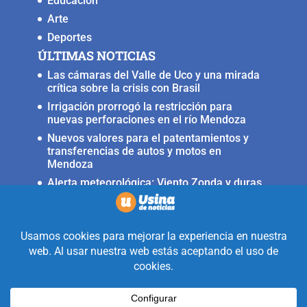
Educación
Arte
Deportes
ÚLTIMAS NOTICIAS
Las cámaras del Valle de Uco y una mirada
crítica sobre la crisis con Brasil
Irrigación prorrogó la restricción para
nuevas perforaciones en el río Mendoza
Nuevos valores para el patentamientos y
transferencias de autos y motos en
Mendoza
Alerta meteorológica: Viento Zonda y duras
condiciones en alta montaña
Fuerte terremoto muy cerca del Valle de
Uco, ocurrió anoche
Realizado con la mirada equidistante de
alguien a quién solo le interesa
informar que ocurre en Valle de Uco.