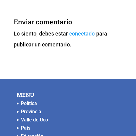
e
er
l
s
y
e
b
A
Li
n
Enviar comentario
o
p
n
g
Lo siento, debes estar
conectado
para
o
p
k
er
publicar un comentario.
k
MENU
Política
Provincia
Valle de Uco
País