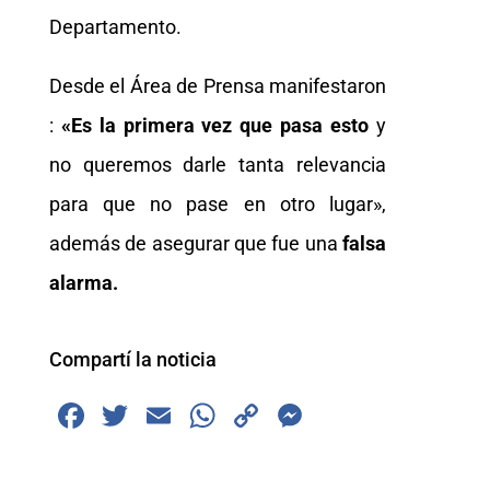
Departamento.
Desde el Área de Prensa manifestaron
:
«Es la primera vez que pasa esto
y
no queremos darle tanta relevancia
para que no pase en otro lugar»,
además de asegurar que fue una
falsa
alarma.
Compartí la noticia
F
T
E
W
C
M
a
wi
m
h
o
e
c
tt
ai
at
p
ss