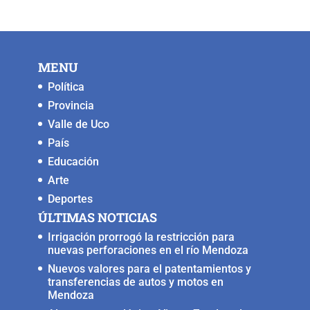
e
er
l
s
y
e
b
A
Li
n
o
p
n
g
MENU
o
p
k
er
Política
k
Provincia
Valle de Uco
País
Educación
Arte
Deportes
ÚLTIMAS NOTICIAS
Irrigación prorrogó la restricción para
nuevas perforaciones en el río Mendoza
Nuevos valores para el patentamientos y
transferencias de autos y motos en
Mendoza