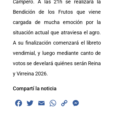
Campero
. A las 21h se realizará la
Bendición de los Frutos que viene
cargada de mucha emoción por la
situación actual que atraviesa el agro.
A su finalización comenzará el libreto
vendimial, y luego mediante canto de
votos se develará quiénes serán Reina
y Virreina 2026.
Compartí la noticia
F
T
E
W
C
M
a
wi
m
h
o
e
c
tt
ai
at
p
ss