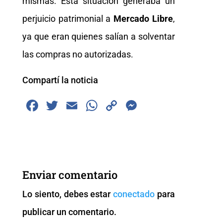
mismas. Esta situación generaba un
perjuicio patrimonial a
Mercado Libre
,
ya que eran quienes salían a solventar
las compras no autorizadas.
Compartí la noticia
F
T
E
W
C
M
a
wi
m
h
o
e
c
tt
ai
at
p
ss
e
er
l
s
y
e
b
A
Li
n
Enviar comentario
o
p
n
g
Lo siento, debes estar
conectado
para
o
p
k
er
publicar un comentario.
k