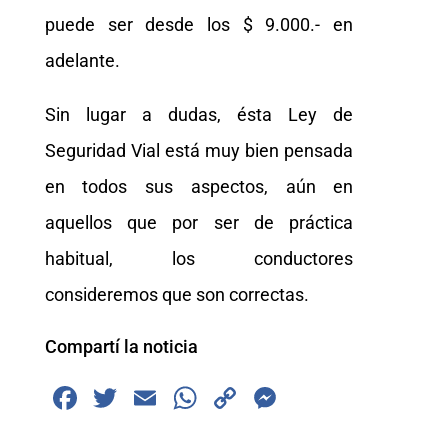
puede ser desde los $ 9.000.- en
adelante.
Sin lugar a dudas, ésta Ley de
Seguridad Vial está muy bien pensada
en todos sus aspectos, aún en
aquellos que por ser de práctica
habitual, los conductores
consideremos que son correctas.
Compartí la noticia
F
T
E
W
C
M
a
wi
m
h
o
e