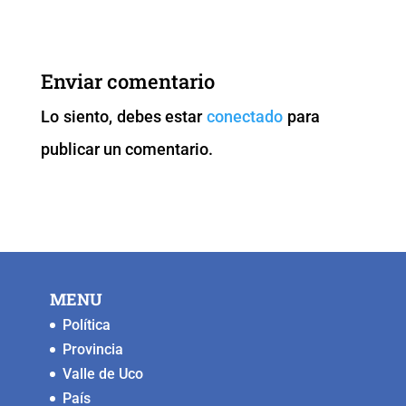
c
tt
ai
at
p
ss
e
er
l
s
y
e
b
A
Li
n
Enviar comentario
o
p
n
g
Lo siento, debes estar
conectado
para
o
p
k
er
publicar un comentario.
k
MENU
Política
Provincia
Valle de Uco
País