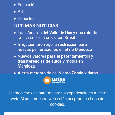
Educación
Arte
Deportes
ÚLTIMAS NOTICIAS
Las cámaras del Valle de Uco y una mirada
crítica sobre la crisis con Brasil
Irrigación prorrogó la restricción para
nuevas perforaciones en el río Mendoza
Nuevos valores para el patentamientos y
transferencias de autos y motos en
Mendoza
Alerta meteorológica: Viento Zonda y duras
condiciones en alta montaña
Fuerte terremoto muy cerca del Valle de
Uco, ocurrió anoche
Realizado con la mirada equidistante de
alguien a quién solo le interesa
informar que ocurre en Valle de Uco.