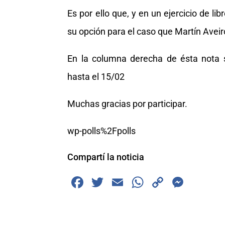
Es por ello que, y en un ejercicio de li
su opción para el caso que Martín Avei
En la columna derecha de ésta nota s
hasta el 15/02
Muchas gracias por participar.
wp-polls%2Fpolls
Compartí la noticia
F
T
E
W
C
M
a
wi
m
h
o
e
c
tt
ai
at
p
ss