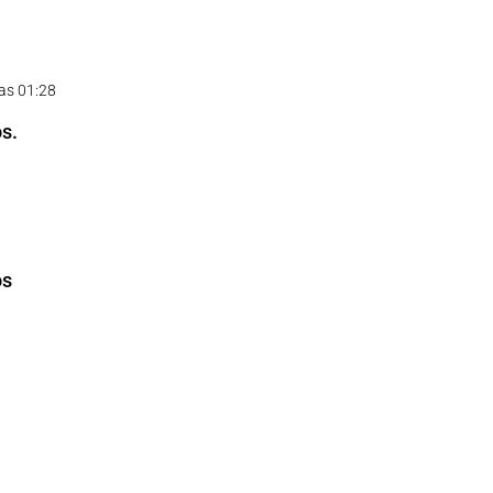
las 01:28
s.
os
3