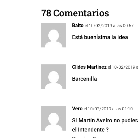
e
er
l
s
y
e
78 Comentarios
b
A
Li
n
o
p
n
g
Balto
el 10/02/2019 a las 00:57
o
p
k
er
Está buenísima la idea
k
Clides Martínez
el 10/02/2019 a
Barcenilla
Vero
el 10/02/2019 a las 01:10
Si Martín Aveiro no pudier
el Intendente ?