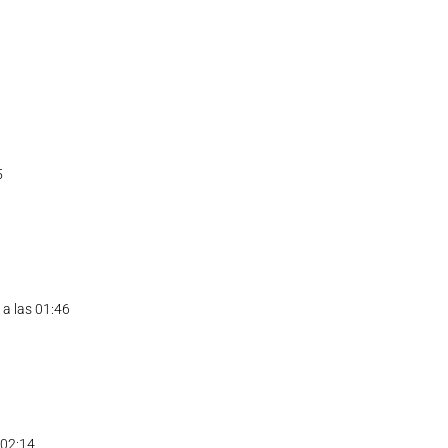
4
5
 a las 01:46
 02:14