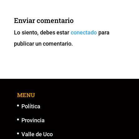
e
er
l
s
y
e
b
A
Li
n
Enviar comentario
o
p
n
g
Lo siento, debes estar
conectado
para
o
p
k
er
publicar un comentario.
k
MENU
Política
Provincia
Valle de Uco