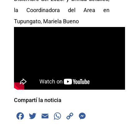
la Coordinadora del Area en
Tupungato, Mariela Bueno
Compartí la noticia
F
T
E
W
C
M
a
wi
m
h
o
e
c
tt
ai
at
p
ss