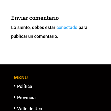
e
er
l
s
y
e
b
A
Li
n
Enviar comentario
o
p
n
g
Lo siento, debes estar
conectado
para
o
p
k
er
publicar un comentario.
k
MENU
Política
Provincia
Valle de Uco