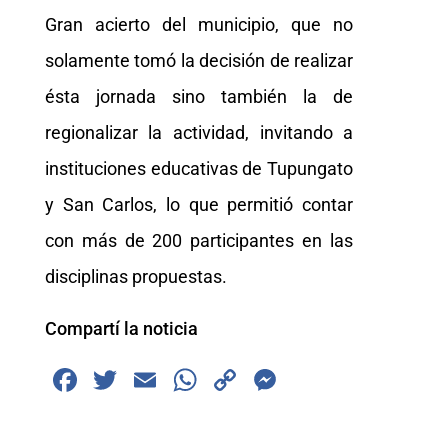
Gran acierto del municipio, que no
solamente tomó la decisión de realizar
ésta jornada sino también la de
regionalizar la actividad, invitando a
instituciones educativas de Tupungato
y San Carlos, lo que permitió contar
con más de 200 participantes en las
disciplinas propuestas.
Compartí la noticia
F
T
E
W
C
M
a
wi
m
h
o
e
c
tt
ai
at
p
ss