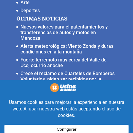
Arte
Deportes
ÚLTIMAS NOTICIAS
Nuevos valores para el patentamientos y
transferencias de autos y motos en
Mendoza
Alerta meteorológica: Viento Zonda y duras
condiciones en alta montaña
Fuerte terremoto muy cerca del Valle de
Uco, ocurrió anoche
Crece el reclamo de Cuarteles de Bomberos
Voluntarios, piden ser recibidos por la
ministra Rus
Llega a San Carlos la Copa Internacional
«Pasión sin fronteras»
Realizado con la mirada equidistante de
alguien a quién solo le interesa
informar que ocurre en Valle de Uco.