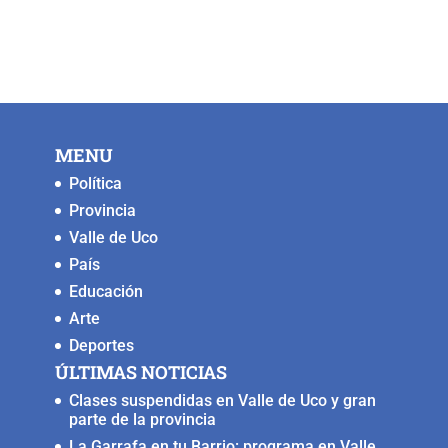
a
wi
m
h
o
e
c
tt
ai
at
p
ss
e
er
l
s
y
e
b
A
Li
n
o
p
n
g
MENU
o
p
k
er
Política
k
Provincia
Valle de Uco
País
Educación
Arte
Deportes
ÚLTIMAS NOTICIAS
Clases suspendidas en Valle de Uco y gran
parte de la provincia
La Garrafa en tu Barrio: programa en Valle