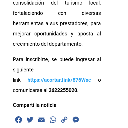
consolidación del turismo local,
fortaleciendo con diversas
herramientas a sus prestadores, para
mejorar oportunidades y aposta al
crecimiento del departamento.
Para inscribirte, se puede ingresar al
siguiente
link
https://acortar.link/876Wxc
o
comunicarse al
2622255020
.
Compartí la noticia
F
T
E
W
C
M