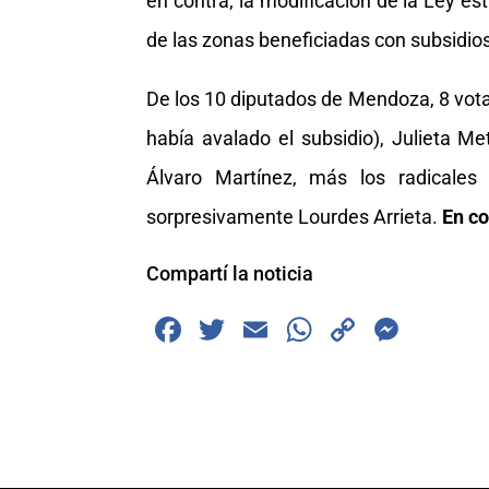
en contra; la modificación de la Ley e
de las zonas beneficiadas con subsidios 
De los 10 diputados de Mendoza, 8 votaro
había avalado el subsidio), Julieta M
Álvaro Martínez, más los radicales
sorpresivamente Lourdes Arrieta.
En co
Compartí la noticia
F
T
E
W
C
M
a
wi
m
h
o
e
c
tt
ai
at
p
ss
e
er
l
s
y
e
b
A
Li
n