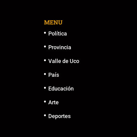
o
p
n
g
o
p
k
er
k
MENU
Política
Provincia
Valle de Uco
País
Educación
Arte
Deportes